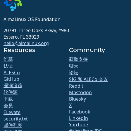
AlmaLinux OS Foundation
20791 Three Oaks Pkwy, #980
Estero, FL 33929
hello@almalinux.org
Resources
Community
维基
获取支持
认证
聊天
ALESCo
论坛
GitHub
SIG 和 ALECo 会议
漏洞追踪
Reddit
软件源
Mastodon
下载
Bluesky
X
会员
Facebook
ELevate
LinkedIn
security.txt
YouTube
邮件列表