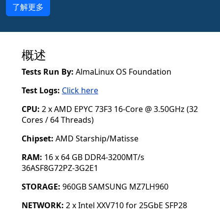
了解更多
概述
Tests Run By:
AlmaLinux OS Foundation
Test Logs:
Click here
CPU:
2 x AMD EPYC 73F3 16-Core @ 3.50GHz (32
Cores / 64 Threads)
Chipset:
AMD Starship/Matisse
RAM:
16 x 64 GB DDR4-3200MT/s
36ASF8G72PZ-3G2E1
STORAGE:
960GB SAMSUNG MZ7LH960
NETWORK:
2 x Intel XXV710 for 25GbE SFP28