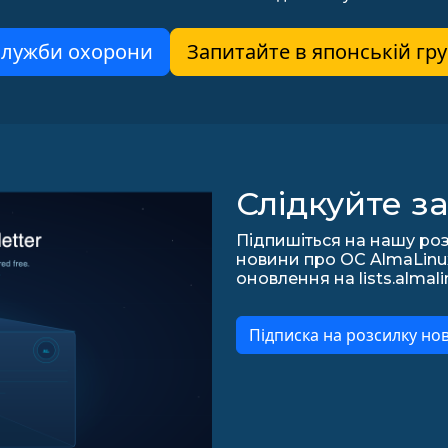
 служби охорони
Запитайте в японській гру
Слідкуйте з
Підпишіться на нашу роз
новини про ОС AlmaLinux,
оновлення на lists.almali
Підписка на розсилку но