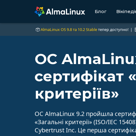
Блог
Вікіпеді
AlmaLinux OS 9.8 та 10.2 Stable
тепер доступно! |
ОС AlmaLinu
сертифікат 
критеріїв»
ОС AlmaLinux 9.2 пройшла сертиф
«Загальні критерії» (ISO/IEC 15408
Cybertrust Inc. Це перша сертифік