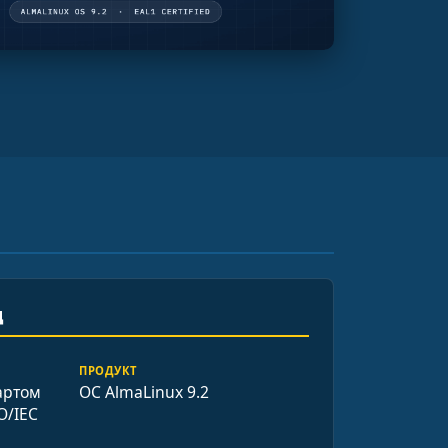
д
ПРОДУКТ
артом
ОС AlmaLinux 9.2
O/IEC