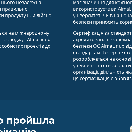
до нього незалежна
має значення для кожног
и правильно
використовуєте ви AlmaLi
и продукту і чи дійсно
університеті чи в націона
безпеки приносить корист
ться на міжнародному
Сертифікація за стандарт
супроводжує AlmaLinux
акредитована незалежна 
 особистих проєктів до
безпеки ОС AlmaLinux в
стандартам. Тепер це сто
розробляється на основі 
упевненістю створювати н
організації, діяльність я
ця сертифікація є обов’
о пройшла
ікацію