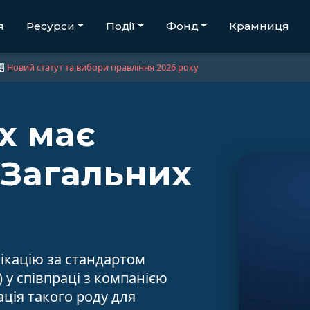
я
Ресурси
Події
Фонд
Крамниця
Новий статут та вибори правління 2026 року
x має
«Загальних
ікацію за стандартом
) у співпраці з компанією
ація такого роду для