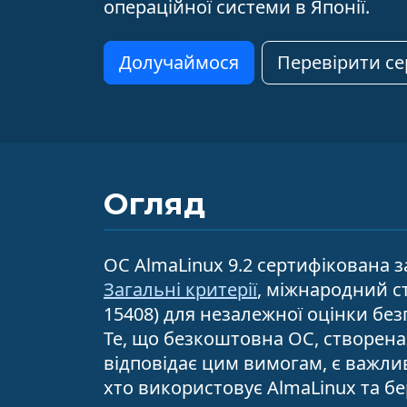
операційної системи в Японії.
Долучаймося
Перевірити се
Огляд
ОС AlmaLinux 9.2 сертифікована 
Загальні критерії
, міжнародний с
15408) для незалежної оцінки безп
Те, що безкоштовна ОС, створена
відповідає цим вимогам, є важлив
хто використовує AlmaLinux та бер