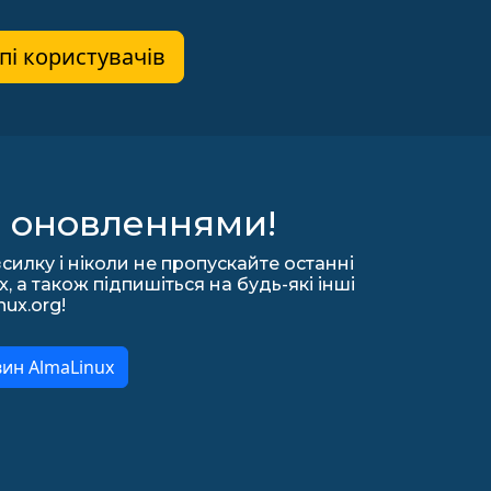
пі користувачів
а оновленнями!
силку і ніколи не пропускайте останні
 а також підпишіться на будь-які інші
nux.org!
вин AlmaLinux