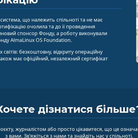
система, що належить спільноті та не має
тифікацію очолила та до її проведення
тиновий спонсор Фонду, а роботу виконували
онду AlmaLinux OS Foundation.
 світів: безкоштовну, відкриту операційну
також має офіційний, незалежний сертифікат
Хочете дізнатися більше
роєкту, журналістом або просто цікавитеся, що це означа
з вами. Зв’яжіться з нами та знайдіть нас у спільноті.