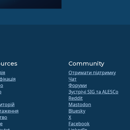
urces
Community
дія
Отримати підтримку
фікація
Чат
 o
Форуми
b
Зустрічі SIG та ALESCo
Reddit
иторій
Mastodon
таження
Bluesky
тво
X
te
Facebook