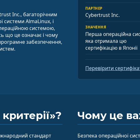
ПАРТНЕР
rust Inc., багаторічним
Cybertrust Inc.
 системи AlmaLinux, і
операційною системою,
ЗНАЧЕННЯ
Перша операційна сис
сь що це означає і чому
яка отримала цю
 програмне забезпечення,
сертифікацію в Японії
истем.
Перевірити сертифіка
 критерії»?
Чому це в
 міжнародний стандарт
Безпека операційної сист