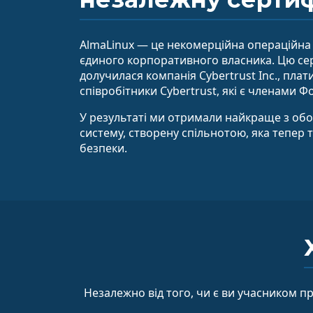
AlmaLinux — це некомерційна операційна 
єдиного корпоративного власника. Цю сер
долучилася компанія Cybertrust Inc., пла
співробітники Cybertrust, які є членами Ф
У результаті ми отримали найкраще з обох
систему, створену спільнотою, яка тепер 
безпеки.
Незалежно від того, чи є ви учасником п