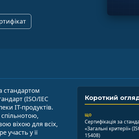
ртифікат
за стандартом
Короткий огля
тандарт (ISO/IEC
еки ІТ-продуктів.
 спільнотою,
ЩО
Сертифікація за станд
ою віхою для всіх,
«Загальні критерії» (IS
е участь у її
15408)