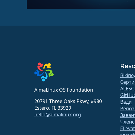
Reso
Вікіпе
Серти
ALESC
AlmaLinux OS Foundation
GitHu
20791 Three Oaks Pkwy, #980
Вади
Estero, FL 33929
Репоз
hello@almalinux.org
Заван
Членс
ELeva