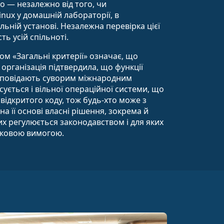
о — незалежно від того, чи
nux у домашній лабораторії, в
льній установі. Незалежна перевірка цієї
ь усій спільноті.
ом «Загальні критерії» означає, що
організація підтвердила, що функції
ідповідають суворим міжнародним
сується і вільної операційної системи, що
відкритого коду, тож будь-хто може з
а її основі власні рішення, зокрема й
ких регулюється законодавством і для яких
язковою вимогою.