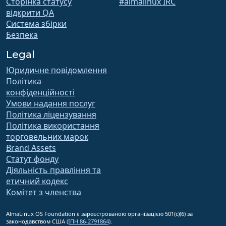
Сторінка статусу
#almalinux IRC
відкрити QA
Система збірки
Безпека
Legal
Юридичне повідомлення
Політика
конфіденційності
Умови надання послуг
Політика ліцензування
Політика використання
торговельних марок
Brand Assets
Статут фонду
Діяльність правління та
етичний кодекс
Комітет з членства
AlmaLinux OS Foundation є зареєстрованою організацією 501(c)(6) за
законодавством США
(ІПН 86-2791864)
.