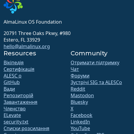
AlmaLinux OS Foundation
20791 Three Oaks Pkwy, #980
Estero, FL 33929
hello@almalinux.org
Resources
Community
Вікіпедія
Отримати підтримку
Сертифікація
Чат
ALESC o
Форуми
GitHub
Зустрічі SIG та ALESCo
Вади
Reddit
Репозиторій
Mastodon
Завантаження
Bluesky
Членство
X
ELevate
Facebook
security.txt
LinkedIn
Списки розсилання
YouTube