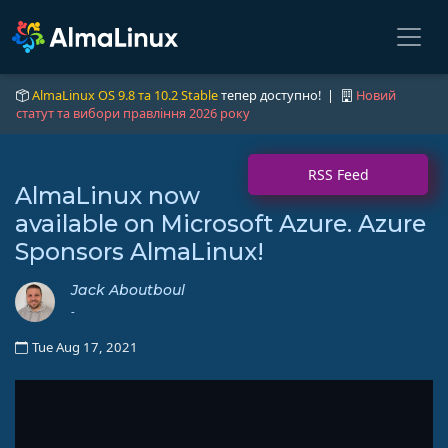
AlmaLinux OS 9.8 та 10.2 Stable
тепер доступно! |
Новий
статут та вибори правління 2026 року
RSS Feed
AlmaLinux now
available on Microsoft Azure. Azure
Sponsors AlmaLinux!
Jack Aboutboul
-
Tue Aug 17, 2021