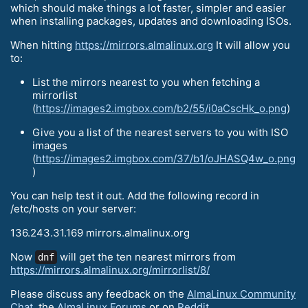
which should make things a lot faster, simpler and easier
when installing packages, updates and downloading ISOs.
When hitting
https://mirrors.almalinux.org
It will allow you
to:
List the mirrors nearest to you when fetching a
mirrorlist
(
https://images2.imgbox.com/b2/55/i0aCscHk_o.png
)
Give you a list of the nearest servers to you with ISO
images
(
https://images2.imgbox.com/37/b1/oJHASQ4w_o.png
)
You can help test it out. Add the following record in
/etc/hosts on your server:
136.243.31.169 mirrors.almalinux.org
Now
will get the ten nearest mirrors from
dnf
https://mirrors.almalinux.org/mirrorlist/8/
Please discuss any feedback on the
AlmaLinux Community
Chat
, the
AlmaLinux Forums
or on
Reddit
.