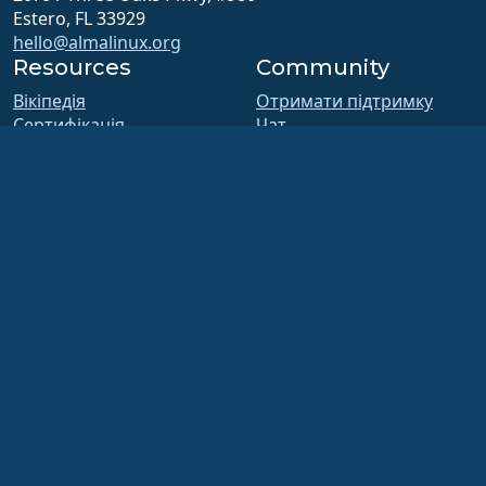
Estero, FL 33929
hello@almalinux.org
Resources
Community
Вікіпедія
Отримати підтримку
Сертифікація
Чат
ALESC o
Форуми
GitHub
Зустрічі SIG та ALESCo
Вади
Reddit
Репозиторій
Mastodon
Завантаження
Bluesky
Членство
X
ELevate
Facebook
security.txt
LinkedIn
Списки розсилання
YouTube
Сторінка статусу
#almalinux IRC
відкрити QA
Система збірки
Безпека
Legal