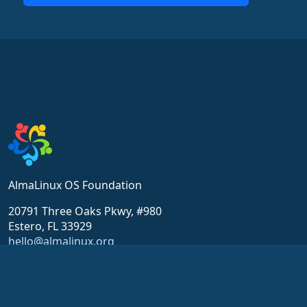
AlmaLinux OS Foundation
20791 Three Oaks Pkwy, #980
Estero, FL 33929
hello@almalinux.org
Resources
Community
Вікіпедія
Отримати підтримку
Сертифікація
Чат