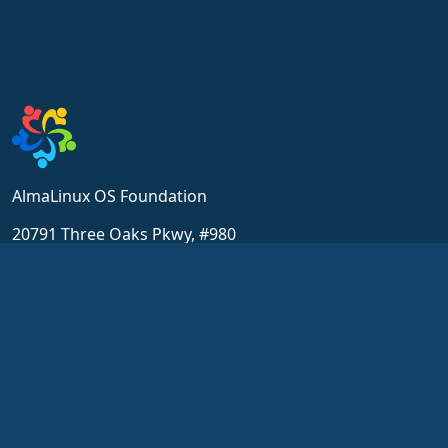
AlmaLinux OS Foundation
20791 Three Oaks Pkwy, #980
Estero, FL 33929
hello@almalinux.org
Resources
Community
Вікіпедія
Отримати підтримку
Сертифікація
Чат
ALESC o
Форуми
GitHub
Зустрічі SIG та ALESCo
Вади
Reddit
Репозиторій
Mastodon