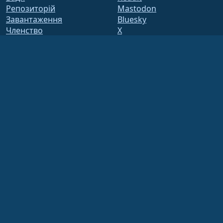
Репозиторій
Mastodon
Завантаження
Bluesky
Членство
X
ELevate
Facebook
security.txt
LinkedIn
Списки розсилання
YouTube
Сторінка статусу
#almalinux IRC
відкрити QA
Система збірки
Безпека
Legal
Юридичне повідомлення
Політика
конфіденційності
Умови надання послуг
Політика ліцензування
Політика використання
торговельних марок
Brand Assets