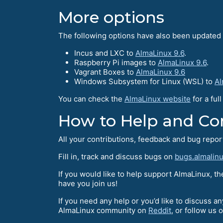
More options
The following options have also been updated t
Incus and LXC to
AlmaLinux 9.6
.
Raspberry Pi images to
AlmaLinux 9.6
.
Vagrant Boxes to
AlmaLinux 9.6
Windows Subsystem for Linux (WSL) to
Al
You can check the
AlmaLinux website
for a ful
How to Help and Сo
All your contributions, feedback and bug repo
Fill in, track and discuss bugs on
bugs.almalinu
If you would like to help support AlmaLinux, t
have you join us!
If you need any help or you’d like to discuss a
AlmaLinux community on
Reddit
, or follow us 