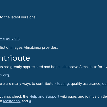
o the latest versions:
maLinux 9.6
.
l list of images AlmaLinux provides.
ntribute
rts are greatly appreciated and help us improve AlmaLinux for e
x.org
.
here are many ways to contribute -
testing
, quality assurance,
do
nything, check the
Help and Support
wiki page, and join us on t
on
Mastodon
, and
X
.