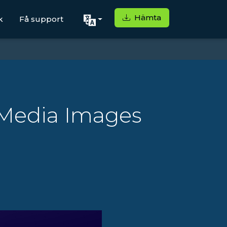
Hämta
k
Få support
 Media Images