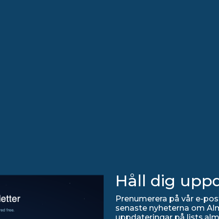
Håll dig upp
Prenumerera på vår e-post
senaste nyheterna om Alma
uppdateringar på lists.alm