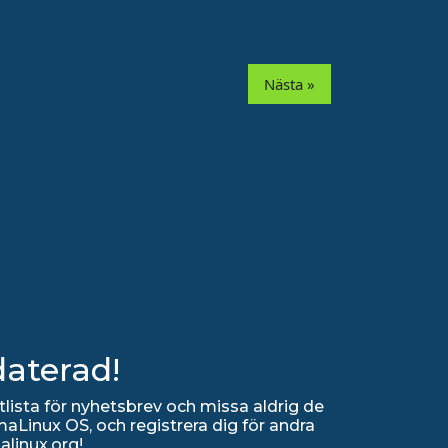
Nästa »
daterad!
lista för nyhetsbrev och missa aldrig de
Linux OS, och registrera dig för andra
alinux.org!