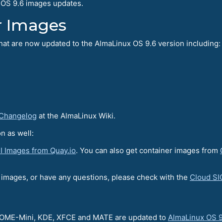
 OS 9.6 images updates.
r Images
hat are now updated to the AlmaLinux OS 9.6 version including:
 Changelog
at the AlmaLinux Wiki.
n as well:
I Images from Quay.io
. You can also get container images from
r images, or have any questions, please check with the
Cloud SI
GNOME-Mini, KDE, XFCE and MATE are updated to
AlmaLinux OS 9