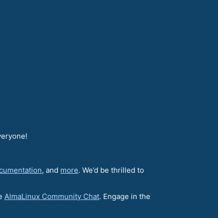
veryone!
cumentation
, and
more
. We’d be thrilled to
he
AlmaLinux Community Chat
. Engage in the