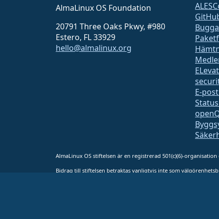
ALESC
AlmaLinux OS Foundation
GitHu
20791 Three Oaks Pkwy, #980
Bugga
Estero, FL 33929
Paket
hello@almalinux.org
Hämtn
Medle
ELeva
securit
E-post
Status
open
Byggs
Säker
AlmaLinux OS stiftelsen är en registrerad 501(c)(6)-organisation
Bidrag till stiftelsen betraktas vanligtvis inte som välgörenhets