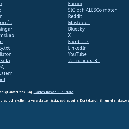
o
Forum
b
SIG och ALESCo möten
r
Reddit
förråd
Mastodon
ingar
Bluesky
mskap
X
te
Facebook
y.txt
LinkedIn
listor
YouTube
 sida
#almalinux IRC
QA
ystem
het
 enligt amerikansk lag
(Skattenummer 86-2791864)
.
bidrag och skulle inte vara skattemässigt avdragsgilla. Kontakta din finans eller skatte