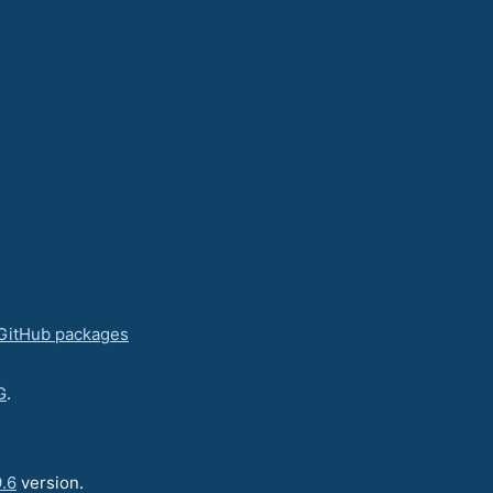
GitHub packages
G
.
.6
version.