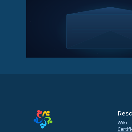
Reso
Wiki
Certif