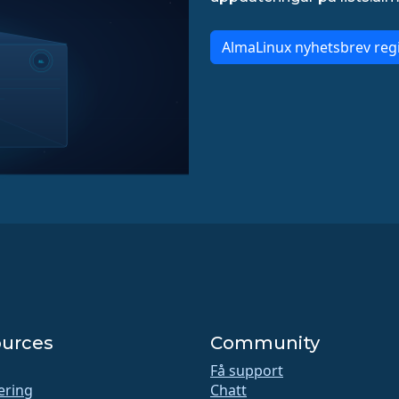
AlmaLinux nyhetsbrev regi
urces
Community
Få support
iering
Chatt