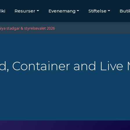
iki
Resurser
Evenemang
Stiftelse
Buti
Nya stadgar & styrelsevalet 2026
, Container and Live