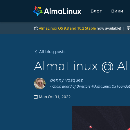
Блог
Вики
AlmaLinux OS 9.8 and 10.2 Stable
now available! |
All blog posts
AlmaLinux @ Al
benny Vasquez
- Chair, Board of Directors @AlmaLinux OS Founda
Mon Oct 31, 2022