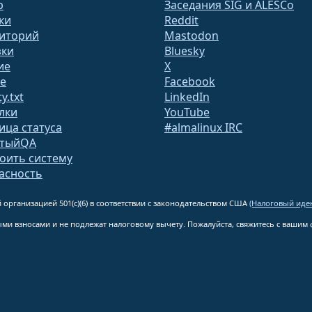
b
Заседания SIG и ALESCo
ки
Reddit
иторий
Mastodon
зки
Bluesky
ие
X
te
Facebook
y.txt
LinkedIn
лки
YouTube
ица статуса
#almalinux IRC
ытыйQA
оить систему
асность
 организацией 501(c)(6) в соответствии с законодательством США
(Налоговый иден
ными взносами и не подлежат налоговому вычету. Пожалуйста, свяжитесь с ваши