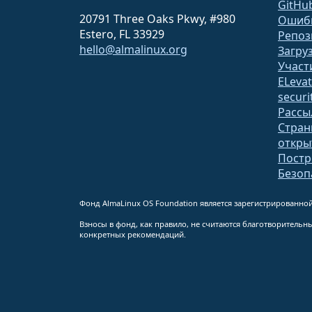
GitHu
20791 Three Oaks Pkwy, #980
Ошиб
Estero, FL 33929
Репоз
hello@almalinux.org
Загру
Участ
ELeva
securit
Рассы
Стран
откр
Постр
Безоп
Фонд AlmaLinux OS Foundation является зарегистрированной
Взносы в фонд, как правило, не считаются благотворитель
конкретных рекомендаций.