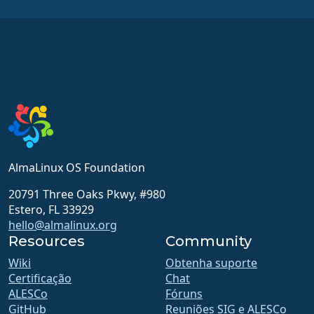
AlmaLinux OS Foundation
20791 Three Oaks Pkwy, #980
Estero, FL 33929
hello@almalinux.org
Resources
Community
Wiki
Obtenha suporte
Certificação
Chat
ALESCo
Fóruns
GitHub
Reuniões SIG e ALESCo