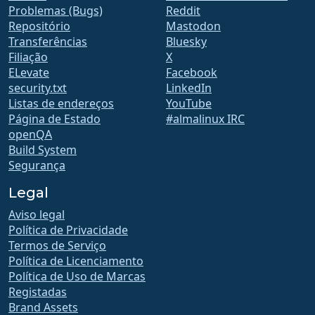
Problemas (Bugs)
Reddit
Repositório
Mastodon
Transferências
Bluesky
Filiação
X
ELevate
Facebook
security.txt
LinkedIn
Listas de endereços
YouTube
Página de Estado
#almalinux IRC
openQA
Build System
Segurança
Legal
Aviso legal
Política de Privacidade
Termos de Serviço
Política de Licenciamento
Política de Uso de Marcas
Registadas
Brand Assets