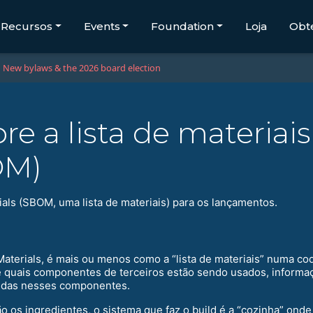
Recursos
Events
Foundation
Loja
Obt
New bylaws & the 2026 board election
e a lista de materiai
OM)
ials (SBOM, uma lista de materiais) para os lançamentos.
aterials, é mais ou menos como a “lista de materiais” numa cod
 e quais componentes de terceiros estão sendo usados, inform
cidas nesses componentes.
ão os ingredientes, o sistema que faz o build é a “cozinha” onde