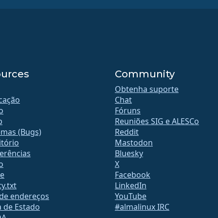
urces
Community
Obtenha suporte
icação
Chat
o
Fóruns
b
Reuniões SIG e ALESCo
emas (Bugs)
Reddit
tório
Mastodon
erências
Bluesky
o
X
te
Facebook
y.txt
LinkedIn
 de endereços
YouTube
a de Estado
#almalinux IRC
QA