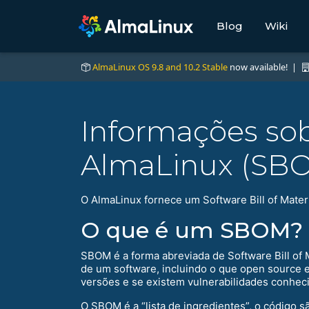
Blog
Wiki
AlmaLinux OS 9.8 and 10.2 Stable
now available! |
Informações sobr
AlmaLinux (SB
O AlmaLinux fornece um Software Bill of Mater
O que é um SBOM?
SBOM é a forma abreviada de Software Bill of M
de um software, incluindo o que open source
versões e se existem vulnerabilidades conhe
O SBOM é a “lista de ingredientes”, o código s