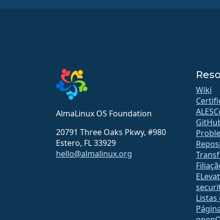
Reso
Wiki
Certif
ALESC
AlmaLinux OS Foundation
GitHu
20791 Three Oaks Pkwy, #980
Probl
Estero, FL 33929
Reposi
hello@almalinux.org
Transf
Filiaçã
ELeva
securit
Listas
Págin
open