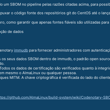
um SBOM no pipeline pelas razões citadas acima, para possibi
 puxar o código fonte dos repositórios git do CentOS até o lan
ro, como garantir que apenas fontes fiáveis são utilizadas par
pção de dados
denotary
immudb
para fornecer administradores com autenticação
 os seus dados SBOM dentro de immudb, o padrão open source
do.
odos os dados de certificação são verificados quanto à integri
nem mesmo o AlmaLinux ou qualquer pessoa.
ues MITM. A chave criptográfica é verificada do lado do client
ttps://github.com/AlmaLinux/build-system/wiki/Codenotary-SB