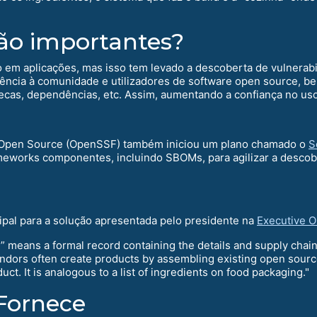
ão importantes?
em aplicações, mas isso tem levado a descoberta de vulnerab
rência à comunidade e utilizadores de software open source, be
iotecas, dependências, etc. Assim, aumentando a confiança no u
 Open Source (OpenSSF) também iniciou um plano chamado o
S
meworks componentes, incluindo SBOMs, para agilizar a descobe
pal para a solução apresentada pelo presidente na
Executive O
M” means a formal record containing the details and supply chai
endors often create products by assembling existing open sou
 It is analogous to a list of ingredients on food packaging."
Fornece