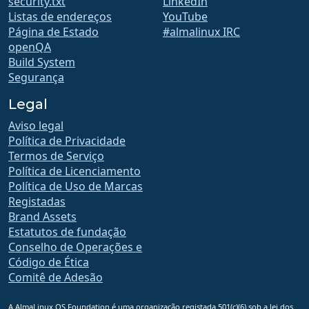
security.txt
LinkedIn
Listas de endereços
YouTube
Página de Estado
#almalinux IRC
openQA
Build System
Segurança
Legal
Aviso legal
Política de Privacidade
Termos de Serviço
Política de Licenciamento
Política de Uso de Marcas
Registadas
Brand Assets
Estatutos de fundação
Conselho de Operações e
Código de Ética
Comitê de Adesão
A AlmaLinux OS Foundation é uma organização registada 501(c)(6) sob a lei dos