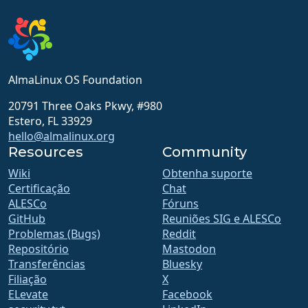
AlmaLinux OS Foundation
20791 Three Oaks Pkwy, #980
Estero, FL 33929
hello@almalinux.org
Resources
Community
Wiki
Obtenha suporte
Certificação
Chat
ALESCo
Fóruns
GitHub
Reuniões SIG e ALESCo
Problemas (Bugs)
Reddit
Repositório
Mastodon
Transferências
Bluesky
Filiação
X
ELevate
Facebook