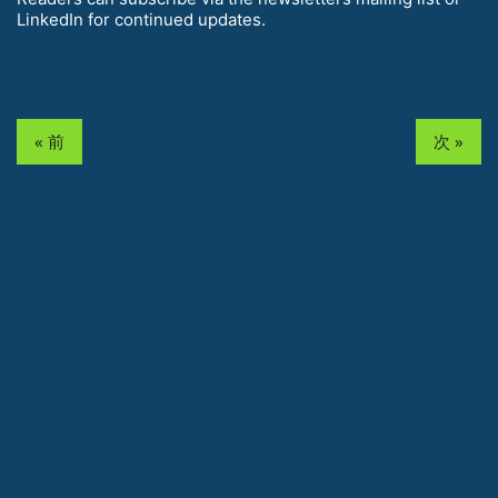
LinkedIn for continued updates.
« 前
次 »