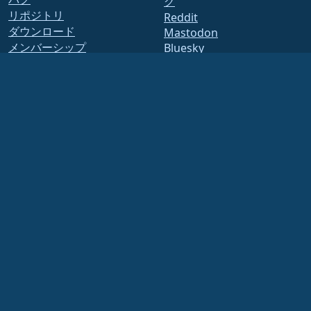
グ
リポジトリ
Reddit
ダウンロード
Mastodon
メンバーシップ
Bluesky
ELevate
X
security.txt
Facebook
メーリングリスト
LinkedIn
YouTube
ステータス ページ
#almalinux IRC
openQA
ビルドシステム
セキュリティ
Legal
法的なお知らせ
プライバシーポリシー
利用規約
ライセンスポリシー
商標使用ポリシー
Brand Assets
財団法人の規約