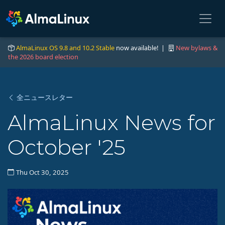
AlmaLinux OS 9.8 and 10.2 Stable
now available! |
New bylaws &
the 2026 board election
全ニュースレター
AlmaLinux News for
October '25
Thu Oct 30, 2025