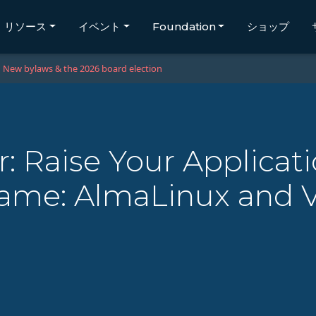
リソース
イベント
Foundation
ショップ
New bylaws & the 2026 board election
: Raise Your Applicat
e: AlmaLinux and Vi