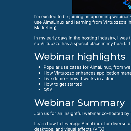
I’m excited to be joining an upcoming webinar 
use AlmaLinux and learning from Virtuozzo’s Ih
Marketing).
In my early days in the hosting industry, I was
so Virtuozzo has a special place in my heart. If 
Webinar highlights
Popular use cases for AlmaLinux, from w
How Virtuozzo enhances application manag
Live demo – how it works in action
How to get started
Q&A
Webinar Summary
Join us for an insightful webinar co-hosted by
Learn how to leverage AlmaLinux for diverse u
desktops, and visual effects (VFX).