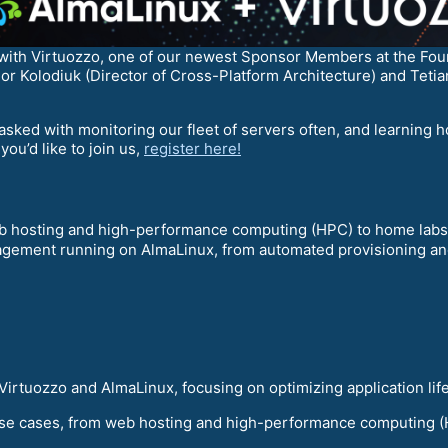
with Virtuozzo, one of our newest Sponsor Members at the Found
or Kolodiuk (Director of Cross-Platform Architecture) and Teti
 tasked with monitoring our fleet of servers often, and learning
you’d like to join us,
register here!
eb hosting and high-performance computing (HPC) to home labs
ement running on AlmaLinux, from automated provisioning and 
 Virtuozzo and AlmaLinux, focusing on optimizing application l
se cases, from web hosting and high-performance computing (HP