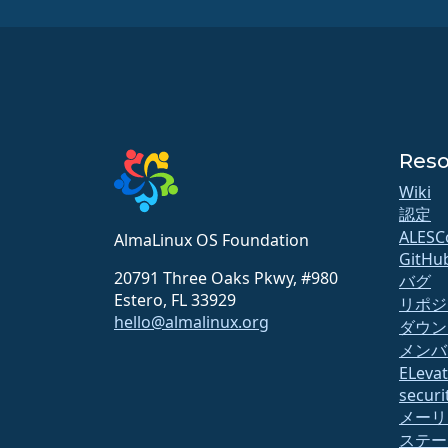
Reso
Wiki
認定
ALESC
AlmaLinux OS Foundation
GitHu
20791 Three Oaks Pkwy, #980
バグ
Estero, FL 33929
リポジ
hello@almalinux.org
ダウン
メンバ
ELeva
securit
メーリ
ステー