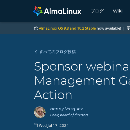
ブログ
Wiki
AlmaLinux OS 9.8 and 10.2 Stable
now available! |
すべてのブログ投稿
Sponsor webinar
Management Gam
Action
benny Vasquez
Chair, board of directors
Wed Jul 17, 2024