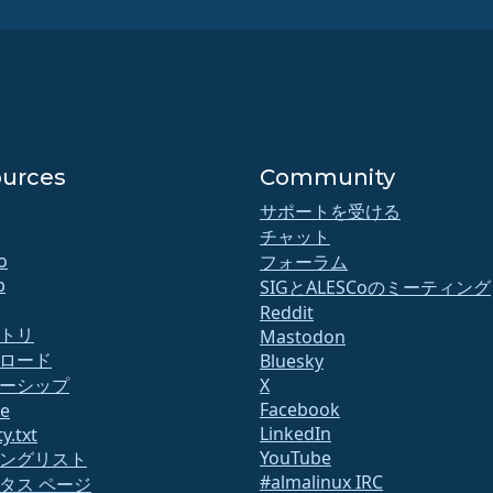
urces
Community
サポートを受ける
チャット
o
フォーラム
b
SIGとALESCoのミーティング
Reddit
トリ
Mastodon
ロード
Bluesky
ーシップ
X
Facebook
te
LinkedIn
y.txt
YouTube
ングリスト
#almalinux IRC
タス ページ