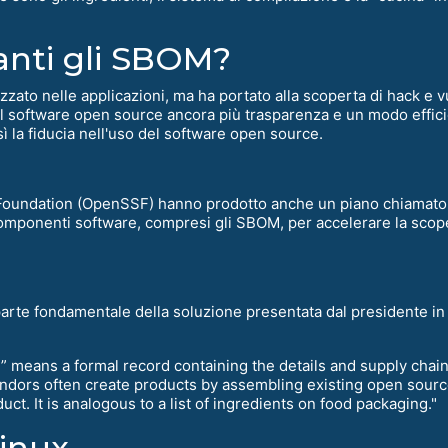
anti gli SBOM?
zato nelle applicazioni, ma ha portato alla scoperta di hack e vu
del software open source ancora più trasparenza e un modo efficien
ì la fiducia nell'uso del software open source.
 Foundation (OpenSSF) hanno prodotto anche un piano chiamato
i componenti software, compresi gli SBOM, per accelerare la scope
rte fondamentale della soluzione presentata dal presidente i
M” means a formal record containing the details and supply chai
endors often create products by assembling existing open sou
 It is analogous to a list of ingredients on food packaging."
inux