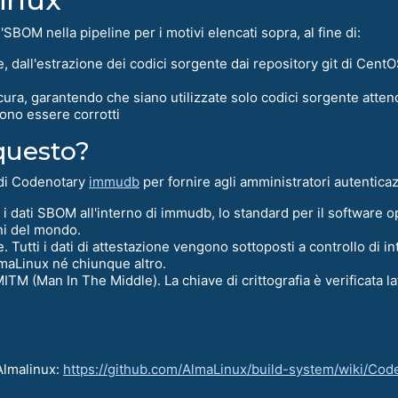
SBOM nella pipeline per i motivi elencati sopra, al fine di:
, dall'estrazione dei codici sorgente dai repository git di CentO
cura, garantendo che siano utilizzate solo codici sorgente attend
sono essere corrotti
questo?
 di Codenotary
immudb
per fornire agli amministratori autenticaz
 i dati SBOM all'interno di immudb, lo standard per il software o
ni del mondo.
utti i dati di attestazione vengono sottoposti a controllo di inte
maLinux né chiunque altro.
M (Man In The Middle). La chiave di crittografia è verificata lat
 Almalinux:
https://github.com/AlmaLinux/build-system/wiki/Co