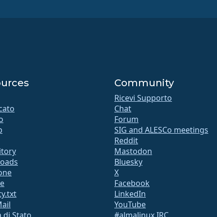
urces
Community
Ricevi Supporto
icato
Chat
o
Forum
b
SIG and ALESCo meetings
Reddit
itory
Mastodon
oads
Bluesky
ione
X
te
Facebook
y.txt
LinkedIn
Mail
YouTube
 di Stato
#almalinux IRC