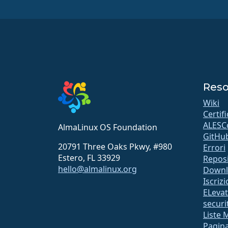
Reso
Wiki
Certif
ALESC
AlmaLinux OS Foundation
GitHu
20791 Three Oaks Pkwy, #980
Errori
Estero, FL 33929
Repos
hello@almalinux.org
Downl
Iscriz
ELeva
securit
Liste 
Pagina