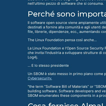
nell'ultimo pezzo di software che si consuma.
Perché sono import
Il software open source viene ampiamente utiliz
destinati a fornire alla comunità e agli utenti 
file, librerie, dipendenze, ecc., aumentando cos
The Linux Foundation pensa così anche…
La Linux Foundation e l'Open Source Security
che invita l'industria a sviluppare strutture d
Log4j.
... E lo stesso presidente
Un SBOM è stato messo in primo piano come pa
Cybersecurity.
"the term “Software Bill of Materials” or “SBO
building software. Software developers and v
SBOM enumerates these components in a product.
Cosa fornisce AlmaL