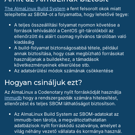
The AlmaLinux Build System
a fent felsorolt okok miatt
telepítette az SBOM-ot a folyamatba, hogy lehetővé tegye:
A teljes összeállítási folyamat nyomon követése a
források lehívásától a CentOS git-tárolókból az
ellenőrzött és aláírt csomag nyilvános tárolóban való
kiadásáig
A build-folyamat biztonságosabbá tétele, például
annak biztosítása, hogy csak megbízható forrásokat
használjanak a buildekhez, a támadások
következményeinek elkerülése stb.
Az adatsérülési módok számának csökkentése
Hogyan csináljuk ezt?
Az AlmaLinux a Codenotary nyílt forráskódját használja
immudb
hogy a rendszergazdák számára hitelesítést,
ellenőrzést és teljes SBOM láthatóságot biztosítson.
Az AlmaLinux Build System az SBOM-adatokat az
immudb-ben tárolja, a megváltoztathatatlan
adatbázisok nyílt forráskódú szabványa, amelyet a
világ néhány vezető vállalata és kormánya használ.