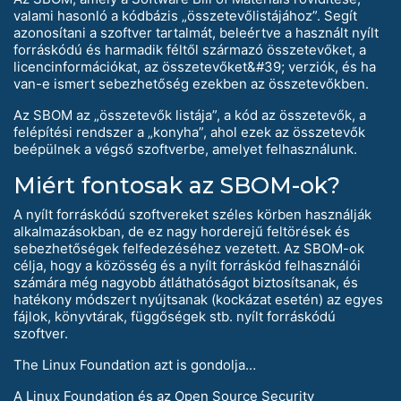
valami hasonló a kódbázis „összetevőlistájához”. Segít
azonosítani a szoftver tartalmát, beleértve a használt nyílt
forráskódú és harmadik féltől származó összetevőket, a
licencinformációkat, az összetevőket&#39; verziók, és ha
van-e ismert sebezhetőség ezekben az összetevőkben.
Az SBOM az „összetevők listája”, a kód az összetevők, a
felépítési rendszer a „konyha”, ahol ezek az összetevők
beépülnek a végső szoftverbe, amelyet felhasználunk.
Miért fontosak az SBOM-ok?
A nyílt forráskódú szoftvereket széles körben használják
alkalmazásokban, de ez nagy horderejű feltörések és
sebezhetőségek felfedezéséhez vezetett. Az SBOM-ok
célja, hogy a közösség és a nyílt forráskód felhasználói
számára még nagyobb átláthatóságot biztosítsanak, és
hatékony módszert nyújtsanak (kockázat esetén) az egyes
fájlok, könyvtárak, függőségek stb. nyílt forráskódú
szoftver.
The Linux Foundation azt is gondolja…
A Linux Foundation és az Open Source Security