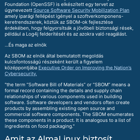
Foundation (OpenSSF) is elkészített egy tervet az
úgynevezett
Source Software Security Mobilization Plan
amely iparági fellépést igényel a szoftverkomponens-
keretrendszerek, köztük az SBOM-ok fejlesztése
érdekében, hogy felgyorsítsák a jövőbeli biztonsági rések,
például a Log4j felderítését és az azokra való reagálást.
...És maga az elnök
Az SBOM az elnök által bemutatott megoldás
kulcsfontosságú részeként került a figyelem
középpontjába
Executive Order on Improving the Nation’s
Cybersecurity.
"the term “Software Bill of Materials” or “SBOM” means a
formal record containing the details and supply chain
relationships of various components used in building
software. Software developers and vendors often create
products by assembling existing open source and
commercial software components. The SBOM enumerates
these components in a product. It is analogous to a list of
ingredients on food packaging."
Amit az AlmaLinux biztosít