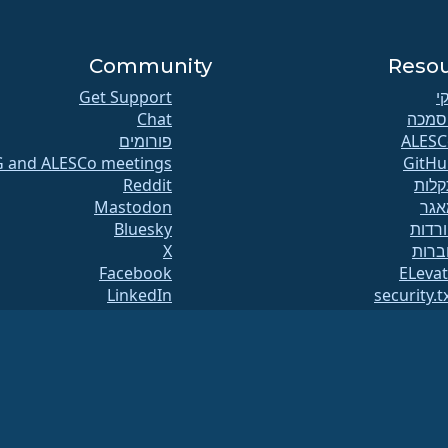
Community
Reso
קי
Get Support
סמכה
Chat
פורומים
G and ALESCo meetings
GitHu
לות
Reddit
אגר
Mastodon
רדות
Bluesky
ברות
X
Facebook
ELeva
LinkedIn
security.t
ימות דיוור
YouTube
וד מצב
#almalinux IRC
openQ
יית מערכת
בטחה
(מזהה מס 86-2791864)
.