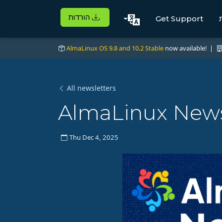
הורדות
Get Support
AlmaLinux OS 9.8 and 10.2 Stable
now available! |
All newsletters
AlmaLinux News
Thu Dec 4, 2025