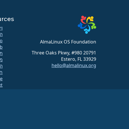
urces
וי
ה
AlmaLinux OS Foundation
b
20791 Three Oaks Pkwy, #980
תק
Estero, FL 33929
מ
hello@almalinux.org
הו
ח
te
xt
רש
עמ
A
בנ
א
הקרן AlmaLinux OS היא ארגון רשום כ-501(c)(6) בהתאם לחוק האמריקאי