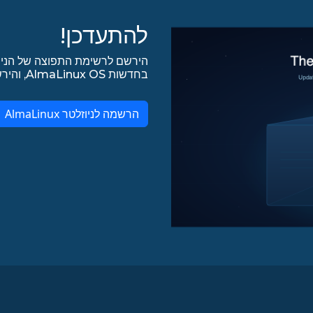
להתעדכן!
הירשם לרשימת התפוצה של הניו
בחדשות AlmaLinux OS, והירשם לכל עדכונים אחרים ב-lists.almalinux.org!
הרשמה לניוזלטר AlmaLinux