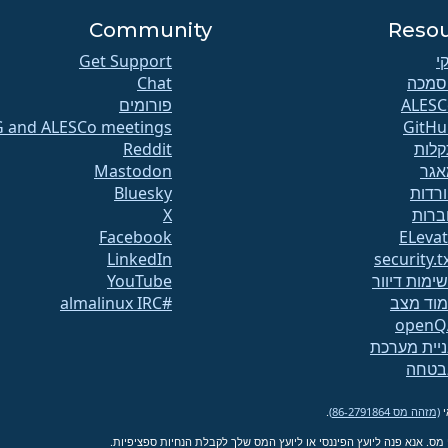
Community
Reso
קי
Get Support
סמכה
Chat
פורומים
G and ALESCo meetings
GitHu
לות
Reddit
אגר
Mastodon
רדות
Bluesky
ברות
X
Facebook
ELeva
LinkedIn
security.t
ימות דיוור
YouTube
וד מצב
#almalinux IRC
openQ
יית מערכת
בטחה
(מזהה מס 86-2791864)
.
 מס. אנא פנה ליועץ הפיננסי או ליועץ המס שלך לקבלת הנחיות ספציפיות.