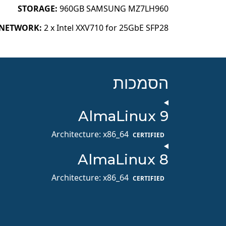
STORAGE:
960GB SAMSUNG MZ7LH960
NETWORK:
2 x Intel XXV710 for 25GbE SFP28
הסמכות
AlmaLinux 9
Architecture: x86_64
CERTIFIED
AlmaLinux 8
Architecture: x86_64
CERTIFIED