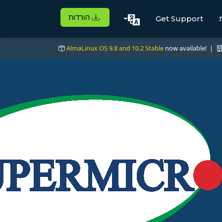
הורדות
Get Support
AlmaLinux OS 9.8 and 10.2 Stable
now available! |