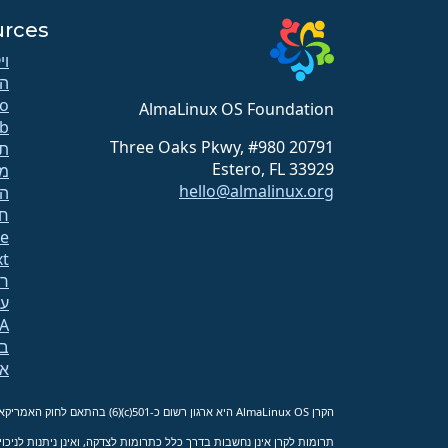
urces
וי
ה
AlmaLinux OS Foundation
b
20791 Three Oaks Pkwy, #980
תק
Estero, FL 33929
מ
hello@almalinux.org
הו
ח
te
xt
רש
עמ
A
בנ
א
הקרן AlmaLinux OS היא ארגון רשום כ-501(c)(6) בהתאם לחוק האמריקאי
תרומות לקרן אינן נחשבות בדרך כלל כתרומות לצדקה, ואינן ניתנות לניכוי