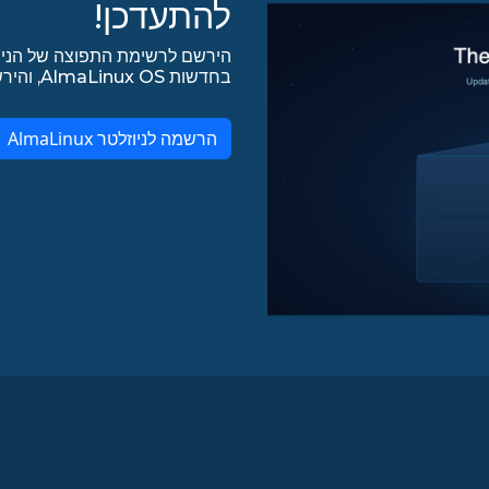
להתעדכן!
הירשם לרשימת התפוצה של הניו
בחדשות AlmaLinux OS, והירשם לכל עדכונים אחרים ב-lists.almalinux.org!
הרשמה לניוזלטר AlmaLinux