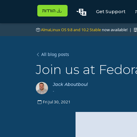
הורדות
Get Support
AlmaLinux OS 9.8 and 10.2 Stable
now available! |
All blog posts
Join us at Fedor
Jack Aboutboul
-
Fri Jul 30, 2021