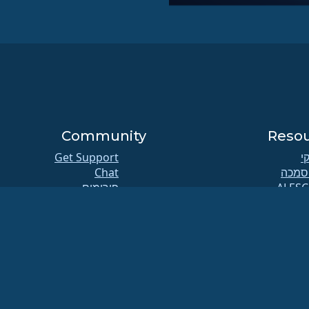
Community
Reso
קי
Get Support
סמכה
Chat
פורומים
G and ALESCo meetings
GitHu
לות
Reddit
אגר
Mastodon
רדות
Bluesky
ברות
X
Facebook
ELeva
LinkedIn
security.t
ימות דיוור
YouTube