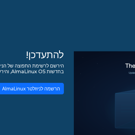
להתעדכן!
הירשם לרשימת התפוצה של הניו
בחדשות AlmaLinux OS, והירשם לכל עדכונים אחרים ב-lists.almalinux.org!
הרשמה לניוזלטר AlmaLinux