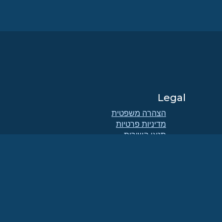
Legal
הצהרה משפטית
מדיניות פרטיות
תנאי השירות
SI
מדיניות הרישוי
מדיניות השימוש בסימני המסחר
Brand Assets
תקנוני הקרן
תפעול מועצת המנהלים ואתיקה
של הקוד
ועדת החברים