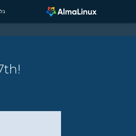
בלו
7th!