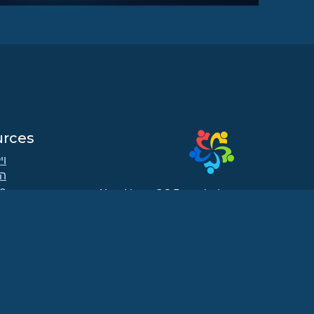
urces
וי
ה
AlmaLinux OS Foundation
b
20791 Three Oaks Pkwy, #980
תק
Estero, FL 33929
מ
hello@almalinux.org
הו
ח
te
xt
רש