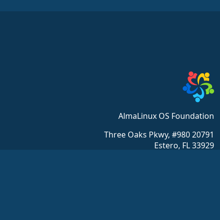
AlmaLinux OS Foundation
20791 Three Oaks Pkwy, #980
Estero, FL 33929
hello@almalinux.org
Community
Resources
ויקי
Get Support
הסמכה
Chat
פורומים
SIG and ALESCo
GitHub