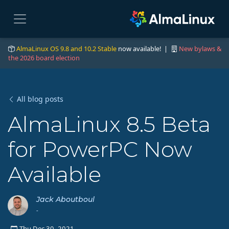
AlmaLinux OS 9.8 and 10.2 Stable
now available! |
New bylaws &
the 2026 board election
All blog posts
AlmaLinux 8.5 Beta
for PowerPC Now
Available
Jack Aboutboul
-
Thu Dec 30, 2021