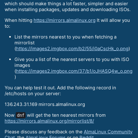
which should make things a lot faster, simpler and easier
when installing packages, updates and downloading ISOs.
When hitting
https://mirrors.almalinux.org
It will allow you
to:
List the mirrors nearest to you when fetching a
mirrorlist
(
https://images2.imgbox.com/b2/55/i0aCscHk_o.png
)
Give you a list of the nearest servers to you with ISO
images
(
https://images2.imgbox.com/37/b1/oJHASQ4w_o.png
)
You can help test it out. Add the following record in
/etc/hosts on your server:
136.243.31.169 mirrors.almalinux.org
Now
will get the ten nearest mirrors from
dnf
https://mirrors.almalinux.org/mirrorlist/8/
Please discuss any feedback on the
AlmaLinux Community
Chat
, the
AlmaLinux Forums
or on
Reddit
.