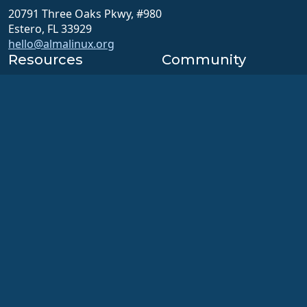
20791 Three Oaks Pkwy, #980
Estero, FL 33929
hello@almalinux.org
Resources
Community
Wiki
Hilfe & Support
Zertifizierung
Chat
ALESCo
Foren
GitHub
SIG- und ALESCo-
Bugs
Sitzungen
Paketquelle
Reddit
Downloads
Mastodon
Mitgliedschaft
Bluesky
ELevate
X
security.txt
Facebook
E-Mail-Verteiler
LinkedIn
Statusseite
YouTube
openQA
#almalinux IRC
Build-System
Sicherheit