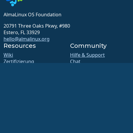
AlmaLinux OS Foundation
20791 Three Oaks Pkwy, #980
Estero, FL 33929
hello@almalinux.org
Resources
Community
Wiki
Hilfe & Support
Zertifizierung
Chat
ALESCo
Foren
GitHub
SIG- und ALESCo-
Bugs
Sitzungen
Paketquelle
Reddit
Downloads
Mastodon
Mitgliedschaft
Bluesky
ELevate
X
security.txt
Facebook
E-Mail-Verteiler
LinkedIn
Statusseite
YouTube