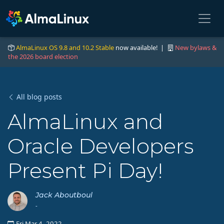
AlmaLinux OS 9.8 and 10.2 Stable
now available! |
New bylaws &
the 2026 board election
All blog posts
AlmaLinux and
Oracle Developers
Present Pi Day!
Jack Aboutboul
-
Fri Mar 4, 2022