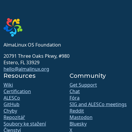
AlmaLinux OS Foundation
20791 Three Oaks Pkwy, #980
Estero, FL 33929
hello@almalinux.org
Resources
Community
Wiki
Get Support
Certification
Chat
ALESCo
Fóra
GitHub
SIG and ALESCo meetings
Chyby
Reddit
Repozitář
Mastodon
Soubory ke stažení
Bluesky
Členství
X