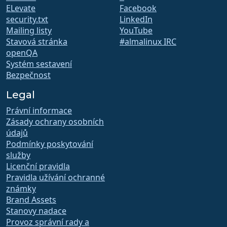
ELevate
Facebook
security.txt
LinkedIn
Mailing listy
YouTube
Stavová stránka
#almalinux IRC
openQA
Systém sestavení
Bezpečnost
Legal
Právní informace
Zásady ochrany osobních
údajů
Podmínky poskytování
služby
Licenční pravidla
Pravidla užívání ochranné
známky
Brand Assets
Stanovy nadace
Provoz správní rady a