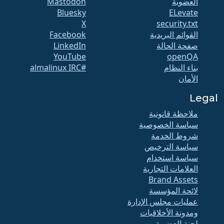
العضوية
Mastodon
Bluesky
ELevate
X
security.txt
القوائم البريدية
Facebook
صفحة الحالة
LinkedIn
YouTube
openQA
بناء النظام
#almalinux IRC
الأمان
Legal
ملاحظة قانونية
سياسة الخصوصية
شروط الخدمة
سياسة الترخيص
سياسة استخدام
العلامات التجارية
Brand Assets
لائحة المؤسسة
عمليات مجلس الإدارة
ومدونة الأخلاقيات
لجنة العضوية