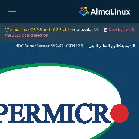
AlmaLinux OS 9.8 and 10.2 Stable
now available! |
New bylaws &
the 2026 board election
الرئيسية
كتالوج النظام البيئي
CloudDC SuperServer SYS-621C-TN12R