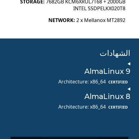
STORAGE:
7682GB KCM6XRUL7T68 + 2000GB
INTEL SSDPELKX020T8
NETWORK:
2 x Mellanox MT2892
الشهادات
AlmaLinux 9
Architecture: x86_64
CERTIFIED
AlmaLinux 8
Architecture: x86_64
CERTIFIED