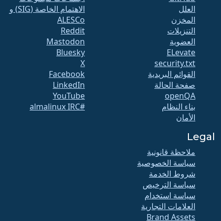
العلل
الاهتمام الخاصة (SIG) و
المخزن
ALESCo
التنزيلات
Reddit
العضوية
Mastodon
Bluesky
ELevate
X
security.txt
القوائم البريدية
Facebook
صفحة الحالة
LinkedIn
YouTube
openQA
بناء النظام
#almalinux IRC
الأمان
Legal
ملاحظة قانونية
سياسة الخصوصية
شروط الخدمة
سياسة الترخيص
سياسة استخدام
العلامات التجارية
Brand Assets