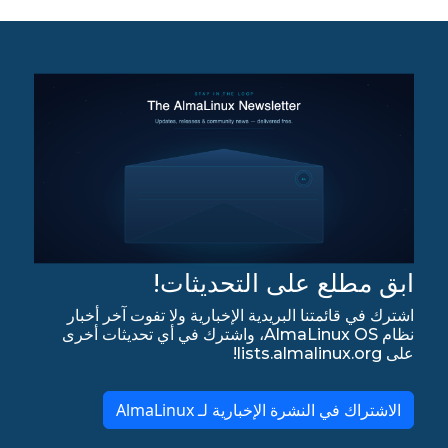
ابق مطلع على التحديثات!
اشترك في قائمتنا البريدية الإخبارية ولا تفوت آخر أخبار
نظام AlmaLinux OS، واشترك في أي تحديثات أخرى
على lists.almalinux.org!
الاشتراك في النشرة الإخبارية لـ AlmaLinux