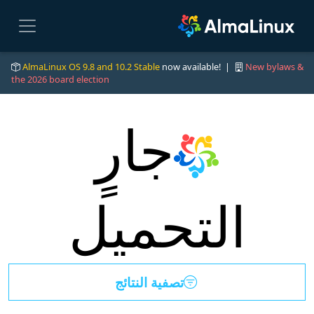
AlmaLinux OS 9.8 and 10.2 Stable
now available! |
New bylaws &
the 2026 board election
جارٍ
التحميل
تصفية النتائج