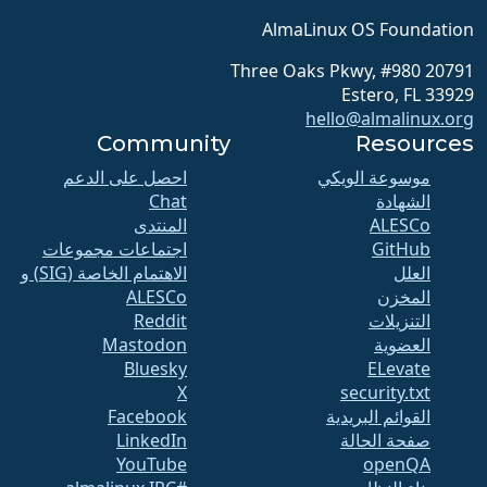
AlmaLinux OS Foundation
20791 Three Oaks Pkwy, #980
Estero, FL 33929
hello@almalinux.org
Community
Resources
موسوعة الويكي
احصل على الدعم
الشهادة
Chat
ALESCo
المنتدى
GitHub
اجتماعات مجموعات
العلل
الاهتمام الخاصة (SIG) و
المخزن
ALESCo
التنزيلات
Reddit
العضوية
Mastodon
Bluesky
ELevate
X
security.txt
القوائم البريدية
Facebook
صفحة الحالة
LinkedIn
YouTube
openQA