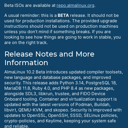
Beta ISOs are available at
repo.almalinux.org
.
A usual reminder: this is a
BETA
release. It should not be
used for production installations. The provided upgrade
instructions should not be used on production machines
unless you don’t mind if something breaks. If you are
looking to see how things are going to work in stable, you
are on the right track.
Release Notes and More
Information
AlmaLinux 10.2 Beta introduces updated compiler toolsets,
new language and database packages, and improved
security. This release adds Python 3.14, PostgreSQL 18,
MariaDB 11.8, Ruby 4.0, and PHP 8.4 as new packages,
alongside SDL3, libkrun, trustee, and FIDO Device
Onboard tooling. Container and virtualization support is
updated with the latest versions of Podman, Buildah,
libvirt, QEMU-KVM, and skopeo. Security is improved with
updates to OpenSSL, OpenSSH, SSSD, SELinux policies,
crypto-policies, and Keylime, keeping your system safe
and reliable.