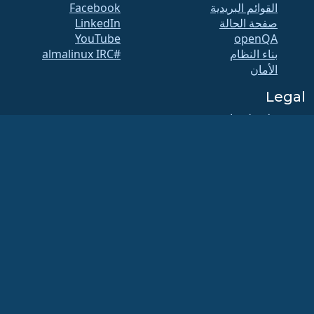
القوائم البريدية
Facebook
صفحة الحالة
LinkedIn
YouTube
openQA
بناء النظام
#almalinux IRC
الأمان
Legal
ملاحظة قانونية
سياسة الخصوصية
شروط الخدمة
سياسة الترخيص
سياسة استخدام
العلامات التجارية
Brand Assets
لائحة المؤسسة
عمليات مجلس الإدارة
ومدونة الأخلاقيات
لجنة العضوية
مؤسسة ألما لينكس هي منظمة مسجلة تحت بند 501(c)(6) بموجب القانون الأمريكي
(الرقم
الضريبي 86-2791864)
.