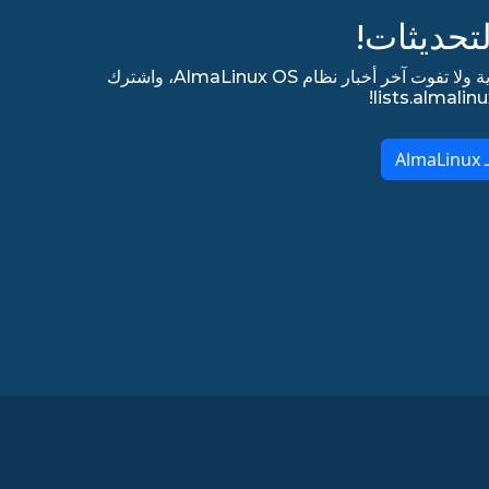
تحديثات!
اشترك في قائمتنا البريدية الإخبارية ولا تفوت آخر أخبار نظام AlmaLinux OS، واشترك
A