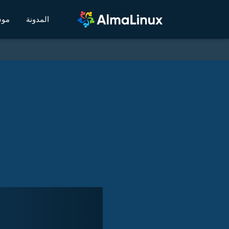
المدونة
موس