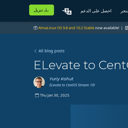
تنزيل
تجر
احصل على الدعم
AlmaLinux OS 9.8 and 10.2 Stable
now available! |
All blog posts
ELevate to Cent
Yuriy Kohut
ELevate to CentOS Stream 10!
Thu Jan 30, 2025