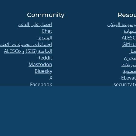
Community
Reso
سوعة الويكي
احصل على الدعم
شهادة
Chat
ALESC
المنتدى
GitHu
اجتماعات مجموعات الاهتم
علل
الخاصة (SIG) و ALESCo
مخزن
Reddit
تنزيلات
Mastodon
عضوية
Bluesky
X
ELeva
Facebook
security.t
قوائم البريدية
LinkedIn
حة الحالة
YouTube
#almalinux IRC
openQ
اء النظام
أمان
(الرقم الضريبي 86-2791864)
.