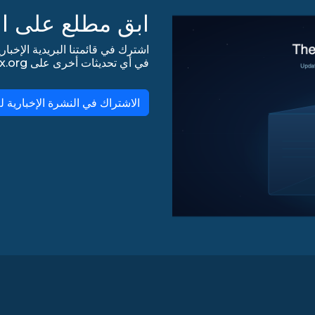
ابق مطلع على ال
في أي تحديثات أخرى على lists.almalinux.org!
الاشتراك في النشرة الإخبارية لـ lmaLinux