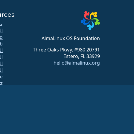
urces
مو
ال
o
AlmaLinux OS Foundation
b
20791 Three Oaks Pkwy, #980
ال
Estero, FL 33929
ال
hello@almalinux.org
ال
ال
te
xt
ال
صف
A
بن
ال
مؤسسة ألما لينكس هي منظمة مسجلة تحت بند 501(c)(6) بموجب القانون الأمريكي